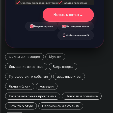
Обрезка, склейка, конвертация
Работа с проектами
Начать монтаж →
Без регистрации
Нет водяных знаков
Файлы на вашем ПК
Фильм и анимация
Музыка
Домашние животные
Виды спорта
Путешествия и события
азартные игры
Люди и блоги
комедия
Развлекательная программа
Новости и политика
How-to & Style
Неприбыль и активизм