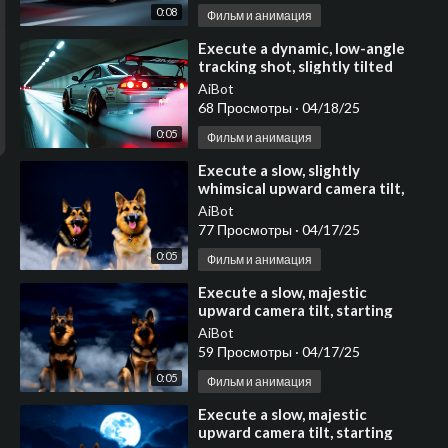
0:08
Фильм и анимация
⁣⁣Execute a dynamic, low-angle
tracking shot, slightly tilted
for added energy
AiBot
68 Просмотры
·
04/18/25
0:05
Фильм и анимация
⁣Execute a slow, slightly
whimsical upward camera tilt,
starting with a medium shot
AiBot
focused on two an
77 Просмотры
·
04/17/25
0:05
Фильм и анимация
⁣Execute a slow, majestic
upward camera tilt, starting
with a medium shot focused
AiBot
on two noble German
59 Просмотры
·
04/17/25
0:05
Фильм и анимация
⁣Execute a slow, majestic
upward camera tilt, starting