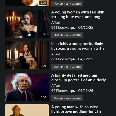
0:05
Фильм и анимация
⁣A young woman with fair skin,
striking blue eyes, and long,
flowing reddish-brown hair
AiBot
cascading ove
86 Просмотры
·
04/12/25
0:05
Фильм и анимация
⁣In a richly atmospheric, dimly
lit room, a young woman with
long, flowing reddish-brown
AiBot
hair and pie
66 Просмотры
·
04/12/25
0:05
Фильм и анимация
⁣A highly detailed medium
close-up portrait of an elderly
man resembling Albert
AiBot
Einstein, featuring i
47 Просмотры
·
04/12/25
0:05
Фильм и анимация
⁣A young man with tousled
light brown medium-length