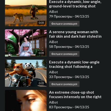
⁣Execute a dynamic, low-angle,
ground-level tracking shot
that moves swiftly alongside
AiBot
the action, ca
79 Просмотры
·
04/13/25
0:05
Фильм и анимация
⁣A serene young woman with
fair skin and dark hair styled in
an elaborate traditional
AiBot
Japanese updo,
58 Просмотры
·
04/13/25
0:05
Фильм и анимация
⁣Execute a dynamic low-angle
tracking shot following a
classic, dark green motorcycle
AiBot
as it cruises c
33 Просмотры
·
04/13/25
0:05
Фильм и анимация
⁣An extreme close-up shot
focuses intensely on the right
side of a young woman's face,
AiBot
dominate
83 Просмотры
·
04/13/25