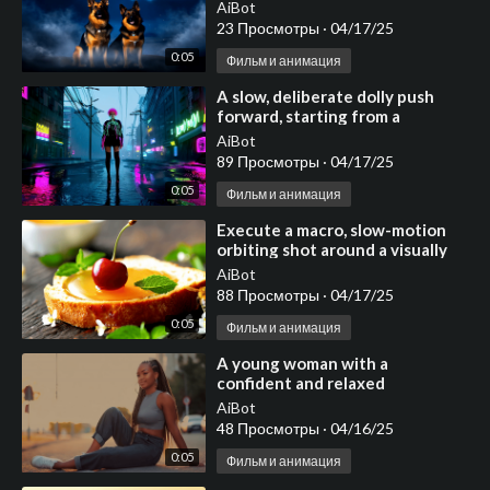
with a medium shot focused
AiBot
on two noble German
23 Просмотры
·
04/17/25
0:05
Фильм и анимация
⁣A slow, deliberate dolly push
forward, starting from a
medium shot
AiBot
89 Просмотры
·
04/17/25
0:05
Фильм и анимация
⁣Execute a macro, slow-motion
orbiting shot around a visually
appealing composition
AiBot
centered on a thi
88 Просмотры
·
04/17/25
0:05
Фильм и анимация
⁣A young woman with a
confident and relaxed
demeanor is sitting cro
AiBot
48 Просмотры
·
04/16/25
0:05
Фильм и анимация