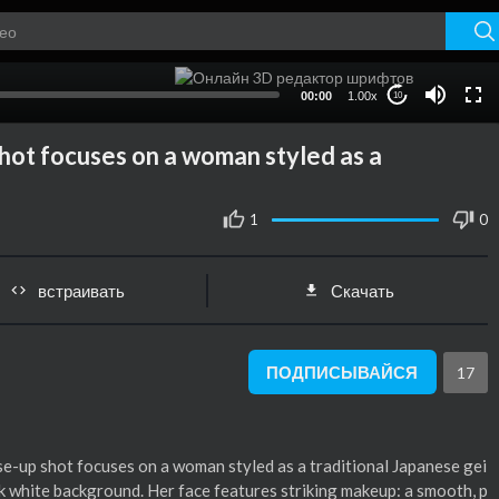
00:00
1.00x
10
shot focuses on a woman styled as a
1
0
встраивать
Скачать
ПОДПИСЫВАЙСЯ
17
ose-up shot focuses on a woman styled as a traditional Japanese gei
rk white background. Her face features striking makeup: a smooth, p