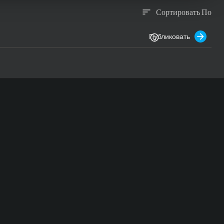
Сортировать По
sort
Публиковать