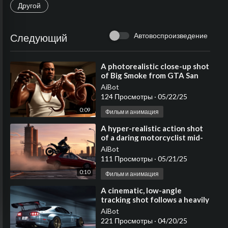
Другой
Автовоспроизведение
Следующий
⁣⁣A photorealistic close-up shot
of Big Smoke from GTA San
Andreas, wearing his iconic
AiBot
white tank top
124 Просмотры
·
05/22/25
0:09
Фильм и анимация
⁣A hyper-realistic action shot
of a daring motorcyclist mid-
air, jumping from a graffiti-
AiBot
covered
111 Просмотры
·
05/21/25
0:10
Фильм и анимация
⁣A cinematic, low-angle
tracking shot follows a heavily
modified silver sports coupe as
AiBot
it races thro
221 Просмотры
·
04/20/25