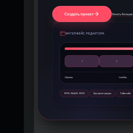
Создать проект
Узнать больше
ИНТЕРФЕЙС РЕДАКТОРА
?
?
Обрезка
Склейка
MP4, WebM, MOV
Без регистрации
Таймлайн