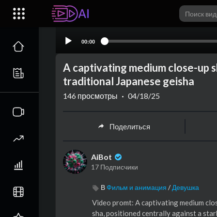
00:00
⁣⁣A captivating medium close-up 
traditional Japanese geisha
146
просмотры
·
04/18/25
Поделиться
AiBot
17 Подписчики
В
Фильм и анимация
/
Девушка
Video promt: ⁣⁣A captivating medium cl
sha, positioned centrally against a sta