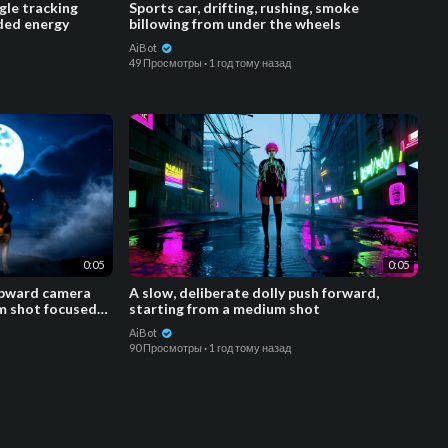
gle tracking
Sports car, drifting, rushing, smoke
dded energy
billowing from under the wheels
AiBot
49 Просмотры
·
1 год тому назад
0:05
0:05
upward camera
A slow, deliberate dolly push forward,
um shot focused
starting from a medium shot
AiBot
90 Просмотры
·
1 год тому назад