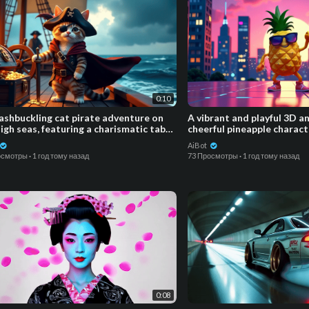
0:10
ashbuckling cat pirate adventure on
A vibrant and playful 3D a
igh seas, featuring a charismatic tabby
cheerful pineapple charac
earing a t
energetic
AiBot
осмотры
·
1 год тому назад
73 Просмотры
·
1 год тому назад
0:08