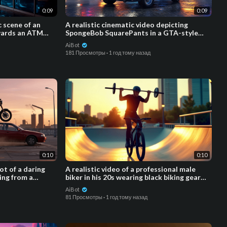
0:09
0:09
c scene of an
⁣⁣A realistic cinematic video depicting
owards an ATM
SpongeBob SquarePants in a GTA-style
world
AiBot
181 Просмотры
·
1 год тому назад
0:10
0:10
ot of a daring
A realistic video of a professional male
ing from a
biker in his 20s wearing black biking gear
and helmet
AiBot
81 Просмотры
·
1 год тому назад