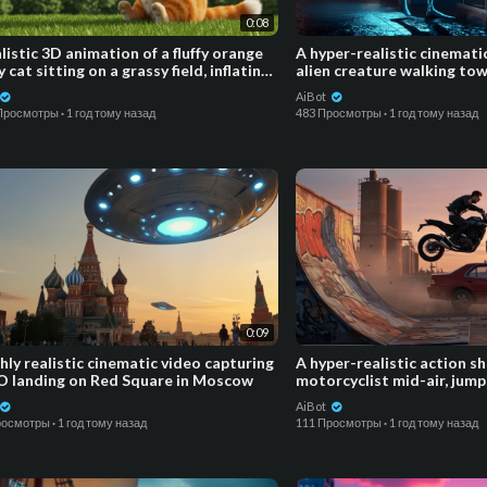
0:08
listic 3D animation of a fluffy orange
A hyper-realistic cinemati
 cat sitting on a grassy field, inflating
alien creature walking t
ge b
machine at night in a
AiBot
 Просмотры
·
1 год тому назад
483 Просмотры
·
1 год тому назад
0:09
hly realistic cinematic video capturing
A hyper-realistic action sh
O landing on Red Square in Moscow
motorcyclist mid-air, jump
graffiti-covered
AiBot
росмотры
·
1 год тому назад
111 Просмотры
·
1 год тому назад