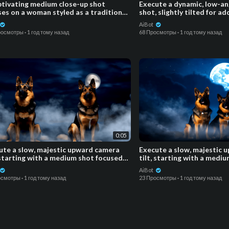
captivating medium close-up shot
⁣Execute a dynamic, low-an
ses on a woman styled as a traditional
shot, slightly tilted for a
nese geisha
AiBot
росмотры
·
1 год тому назад
68 Просмотры
·
1 год тому назад
0:05
ute a slow, majestic upward camera
Execute a slow, majestic 
, starting with a medium shot focused
tilt, starting with a medi
wo noble German
on two noble German
AiBot
осмотры
·
1 год тому назад
23 Просмотры
·
1 год тому назад