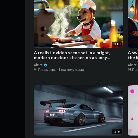
0:10
A realistic video scene set in a bright,
A sw
modern outdoor kitchen on a sunny
the h
afternoon. A talented dog
cat w
AiBot
AiBot
94 Просмотры
·
1 год тому назад
98 Пр
0:08