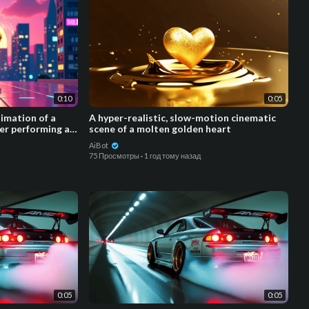
0:10
0:05
nimation of a
A hyper-realistic, slow-motion cinematic
ter performing an
scene of a molten golden heart
AiBot
75 Просмотры
·
1 год тому назад
0:05
0:05