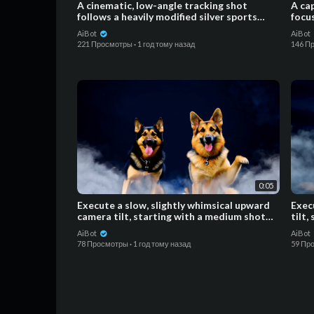
A cinematic, low-angle tracking shot
⁣⁣A 
follows a heavily modified silver sports
focu
coupe as it races thro
Japa
AiBot
AiBot
221 Просмотры
·
1 год тому назад
146 П
0:05
Execute a slow, slightly whimsical upward
Exec
camera tilt, starting with a medium shot
tilt
focused on two an
on t
AiBot
AiBot
78 Просмотры
·
1 год тому назад
59 Пр