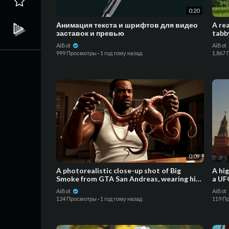
0:20
Анимация текста и шрифтов для видео
A rea
заставок и превью
tabby
a lar
AiBot
AiBot
999 Просмотры
·
1 год тому назад
1,867
0:09
⁣A photorealistic close-up shot of Big
A hig
Smoke from GTA San Andreas, wearing his
a UF
iconic white tank top
AiBot
AiBot
124 Просмотры
·
1 год тому назад
119 П