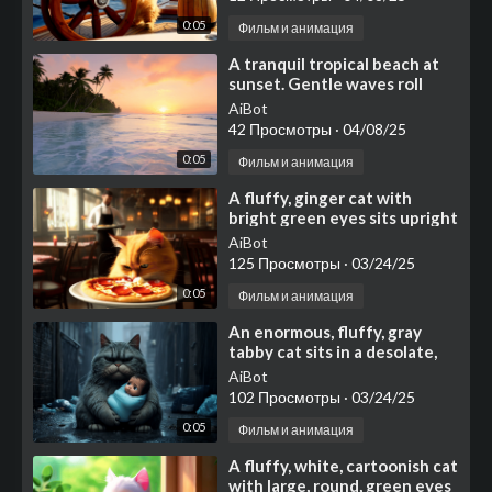
0:05
Фильм и анимация
⁣A tranquil tropical beach at
sunset. Gentle waves roll
onto the soft
AiBot
42 Просмотры
·
04/08/25
0:05
Фильм и анимация
⁣A fluffy, ginger cat with
bright green eyes sits upright
at a small
AiBot
125 Просмотры
·
03/24/25
0:05
Фильм и анимация
⁣⁣An enormous, fluffy, gray
tabby cat sits in a desolate,
rain-soaked alleyway, cradling
AiBot
a human
102 Просмотры
·
03/24/25
0:05
Фильм и анимация
⁣A fluffy, white, cartoonish cat
with large, round, green eyes