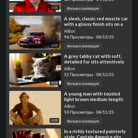
0:05
Фильм и анимация
⁣A sleek, classic red muscle car
with a glossy finish sits on a
quiet country road
AiBot
surrounded by lush
96 Просмотры
·
04/13/25
0:05
Фильм и анимация
⁣A grey tabby cat with soft,
detailed fur sits attentively
at a wooden desk in warm
AiBot
natural lighting
52 Просмотры
·
04/12/25
0:05
Фильм и анимация
⁣A young man with tousled
light brown medium-length
hair sits cross-legged on a
AiBot
bright, flat surface
50 Просмотры
·
04/11/25
0:05
Фильм и анимация
⁣In a richly textured painterly
style, Captain America sits