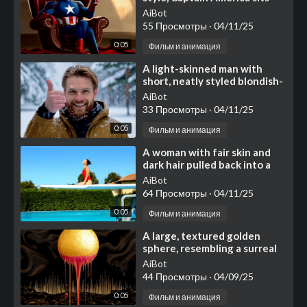
confidently in a deep red
AiBot
leather wingbac
55 Просмотры
·
04/11/25
0:05
Фильм и анимация
⁣A light-skinned man with
short, neatly styled blondish-
brown hair and a full, well-
AiBot
kept brown beard
33 Просмотры
·
04/11/25
0:05
Фильм и анимация
⁣A woman with fair skin and
dark hair pulled back into a
neat bun sits perched near
AiBot
the end of a whit
64 Просмотры
·
04/11/25
0:05
Фильм и анимация
⁣A large, textured golden
sphere, resembling a surreal
sun or moon with a slightly
AiBot
rough, perhaps met
44 Просмотры
·
04/09/25
0:05
Фильм и анимация