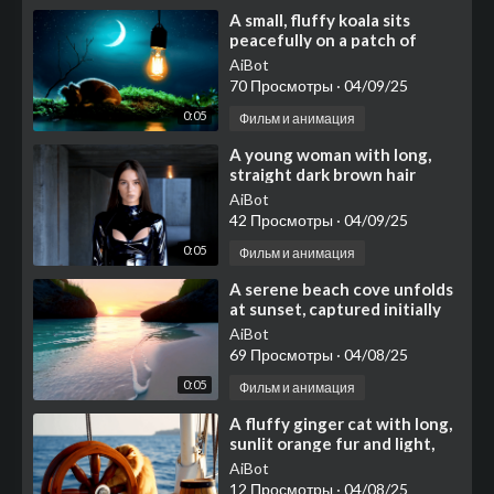
⁣A small, fluffy koala sits
peacefully on a patch of
vibrant green moss beside
AiBot
calm water under a nig
70 Просмотры
·
04/09/25
0:05
Фильм и анимация
⁣A young woman with long,
straight dark brown hair
neatly framing her face and
AiBot
light skin with
42 Просмотры
·
04/09/25
0:05
Фильм и анимация
⁣A serene beach cove unfolds
at sunset, captured initially
from a low angle focusing
AiBot
intently
69 Просмотры
·
04/08/25
0:05
Фильм и анимация
⁣A fluffy ginger cat with long,
sunlit orange fur and light,
focused eyes stands
AiBot
12 Просмотры
·
04/08/25