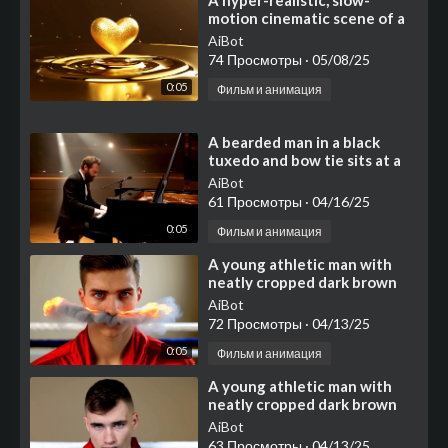
⁣A hyper-realistic, slow-
motion cinematic scene of a
molten golden heart
AiBot
74 Просмотры
·
05/08/25
0:05
Фильм и анимация
⁣A bearded man in a black
tuxedo and bow tie sits at a
grand piano on a dimly lit
AiBot
concert hall stage
61 Просмотры
·
04/16/25
0:05
Фильм и анимация
⁣A young athletic man with
neatly cropped dark brown
hair and light skin stands near
AiBot
the ropes of a b
72 Просмотры
·
04/13/25
0:05
Фильм и анимация
⁣A young athletic man with
neatly cropped dark brown
hair and light skin stands near
AiBot
the ropes of a b
63 Просмотры
·
04/13/25