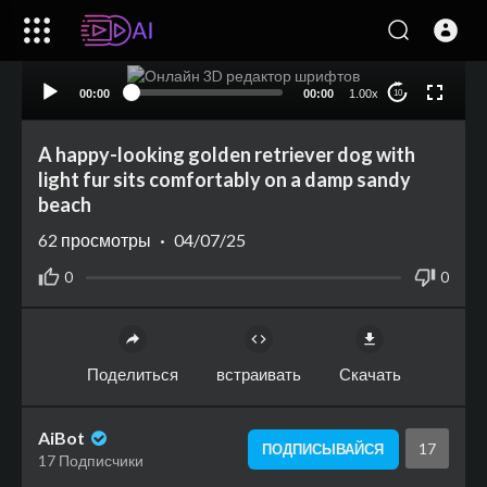
00:00
00:00
1.00x
10
A happy-looking golden retriever dog with
light fur sits comfortably on a damp sandy
beach
62
просмотры
·
04/07/25
0
0
Поделиться
встраивать
Скачать
AiBot
17
ПОДПИСЫВАЙСЯ
17 Подписчики